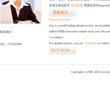
具体交易流程可
“点击这里”
查看或咨询support@
我要购买
>>
Process Overview:
4.cn is a world leading domain escrow service plat
million RMB transaction volume every year. We promi
联系我们
5 workdays.
For detailed process, you can
“visit here”
or contact
QQ：2726103981
BUY NOW
>>
Copyright © 1998 -2025 www.ke